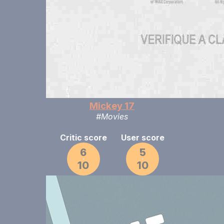
Mickey 17
#Movies
Critic score
User score
6
5
10
10