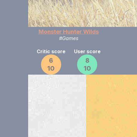
Monster Hunter Wilds
#Games
Critic score
User score
6
8
10
10