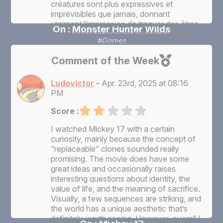
créatures sont plus expressives et
imprévisibles que jamais, donnant
vraiment l’impression de traquer des êtres
On :
Monster Hunter Wilds
sauvages et puissants dans leur habitat
#Games
naturel. La direction artistique est
splendide : chaque zone fourmille de
Comment of the Week
détails et change en fonction des
conditions climatiques ou de l’heure, ce
Ludovictor
-
Apr. 23rd, 2025 at 08:16
qui apporte une vraie profondeur à
PM
l’exploration. Le système de progression
est à la fois exigeant et gratifiant, et j’ai
Score :
adoré la façon dont chaque chasse
devient une aventure en soi. On sent que
I watched Mickey 17 with a certain
Capcom a écouté la communauté en
curiosity, mainly because the concept of
rendant l’expérience plus accessible sans
“replaceable” clones sounded really
sacrifier la richesse ni la difficulté. C’est
promising. The movie does have some
clairement un jeu pensé pour durer, et qui
great ideas and occasionally raises
donne envie d’y revenir encore et encore.
interesting questions about identity, the
Pour moi, c’est une réussite totale et l’un
value of life, and the meaning of sacrifice.
des meilleurs épisodes de la saga.
Visually, a few sequences are striking, and
the world has a unique aesthetic that’s
definitely worth seeing. However, overall I